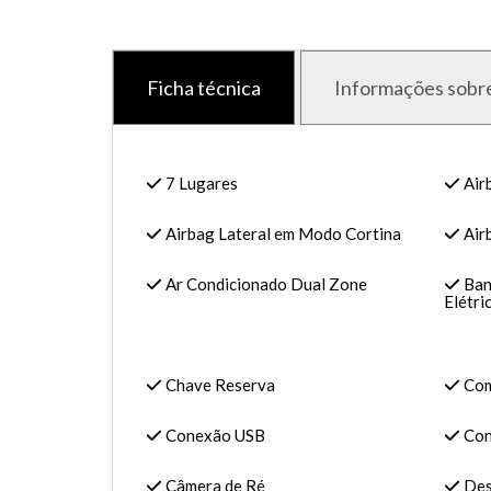
Ficha técnica
Informações sobre
7 Lugares
Air
Airbag Lateral em Modo Cortina
Air
Ar Condicionado Dual Zone
Ban
Elétri
Chave Reserva
Com
Conexão USB
Con
Câmera de Ré
Des