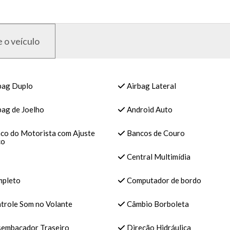
 o veículo
bag Duplo
Airbag Lateral
bag de Joelho
Android Auto
co do Motorista com Ajuste
Bancos de Couro
co
Central Multimídia
pleto
Computador de bordo
trole Som no Volante
Câmbio Borboleta
embaçador Traseiro
Direção Hidráulica