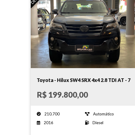
Toyota - Hilux SW4 SRX 4x4 2.8 TDI AT - 7
Lugares!!! - 2016
R$ 199.800,00
210.700
Automático
2016
Diesel