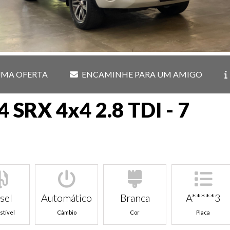
UMA OFERTA
ENCAMINHE PARA UM AMIGO
4 SRX 4x4 2.8 TDI - 7
sel
Automático
Branca
A*****3
tível
Câmbio
Cor
Placa