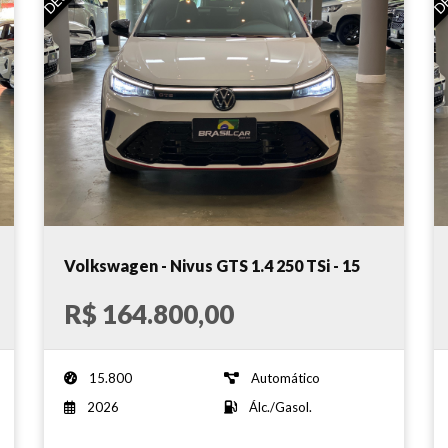
Volkswagen - Nivus GTS 1.4 250 TSi - 15
Mil km!!! - 2026
R$ 164.800,00
15.800
Automático
2026
Álc./Gasol.