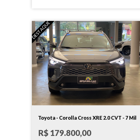
DESTAQUE
Toyota - Corolla Cross XRE 2.0 CVT - 7 Mil
km!!! - 2026
R$ 179.800,00