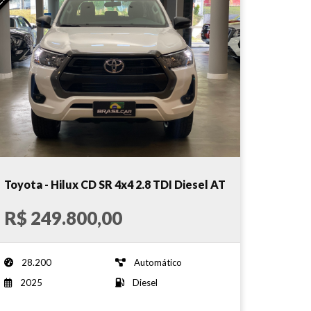
Toyota - Hilux CD SR 4x4 2.8 TDI Diesel AT
- 28 Mil km!!! - 2025
R$ 249.800,00
28.200
Automático
2025
Diesel