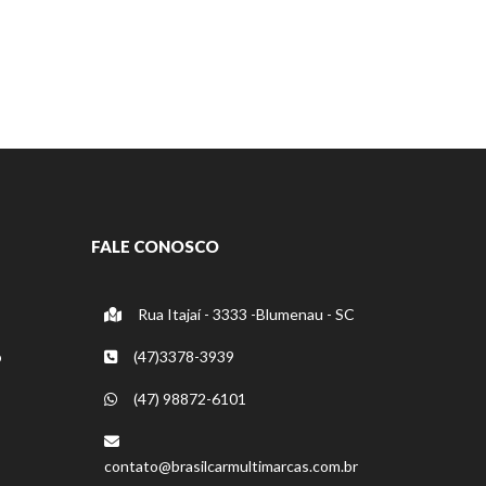
FALE CONOSCO
Rua Itajaí - 3333 -Blumenau - SC
o
(47)3378-3939
(47) 98872-6101
contato@brasilcarmultimarcas.com.br