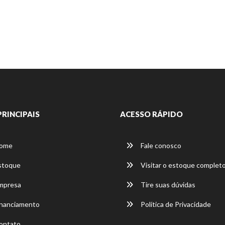
PRINCIPAIS
ACESSO RÁPIDO
ome
Fale conosco
stoque
Visitar o estoque complet
mpresa
Tire suas dúvidas
nanciamento
Política de Privacidade
ontato