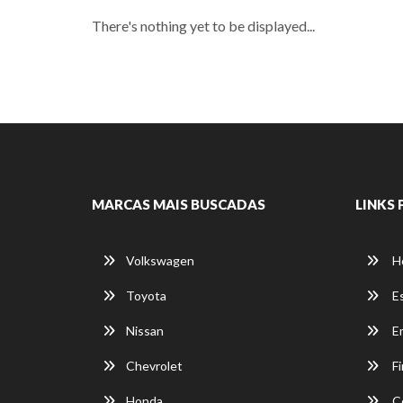
There's nothing yet to be displayed...
MARCAS MAIS BUSCADAS
LINKS 
Volkswagen
H
Toyota
E
Nissan
E
Chevrolet
Fi
Honda
C